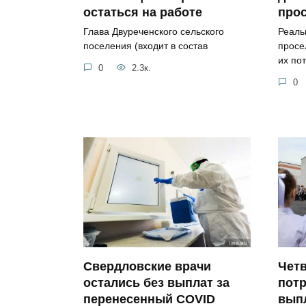
остаться на работе
про
Глава Двуреченского сельского
Реаль
поселения (входит в состав
просе
их по
0
2.3к.
0
Свердловские врачи
Четв
остались без выплат за
потр
перенесенный COVID
вып