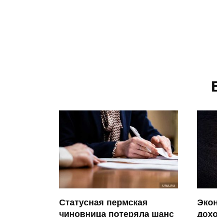
Статусная пермская
Эко
чиновница потеряла шанс
дох