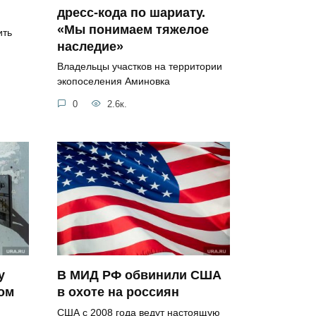
дресс-кода по шариату.
«Мы понимаем тяжелое
ить
наследие»
Владельцы участков на территории
экопоселения Аминовка
0
2.6к.
у
В МИД РФ обвинили США
ом
в охоте на россиян
США с 2008 года ведут настоящую