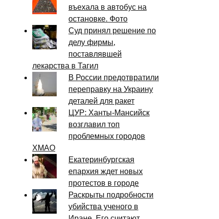
въехала в автобус на
остановке. Фото
Суд принял решение по
делу фирмы,
поставлявшей
лекарства в Тагил
В России предотвратили
переправку на Украину
деталей для ракет
ЦУР: Ханты-Мансийск
возглавил топ
проблемных городов
ХМАО
Екатеринбургская
епархия ждет новых
протестов в городе
Раскрыты подробности
убийства ученого в
Иране. Его считают