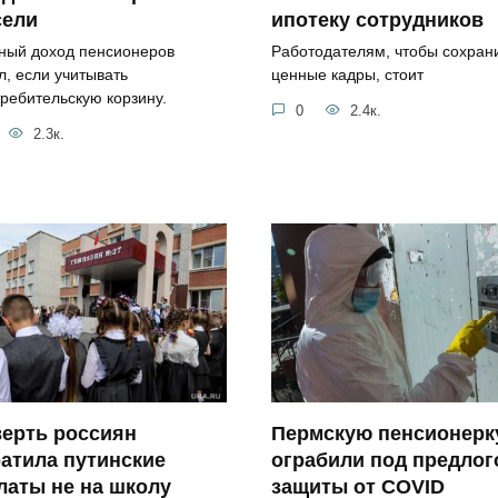
сели
ипотеку сотрудников
ный доход пенсионеров
Работодателям, чтобы сохран
л, если учитывать
ценные кадры, стоит
требительскую корзину.
0
2.4к.
2.3к.
ерть россиян
Пермскую пенсионерк
атила путинские
ограбили под предлог
латы не на школу
защиты от COVID