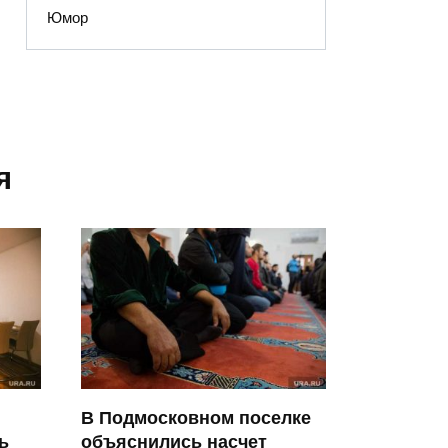
Юмор
я
В Подмосковном поселке
ь
объяснились насчет