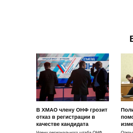
В ХМАО члену ОНФ грозит
Пол
отказ в регистрации в
помо
качестве кандидата
изм
Члену регионального штаба ОНФ
Откры