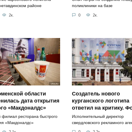
нетавдинском районе
поликлиники на базе
2к.
0
2к.
юменской области
Создатель нового
нилась дата открытия
курганского логотипа
ого «Макдоналдс»
ответил на критику. Ф
 филиал ресторана быстрого
Исполнительный директор
ия «Макдоналдс»
свердловского рекламного аге
2.1к.
0
2.2к.