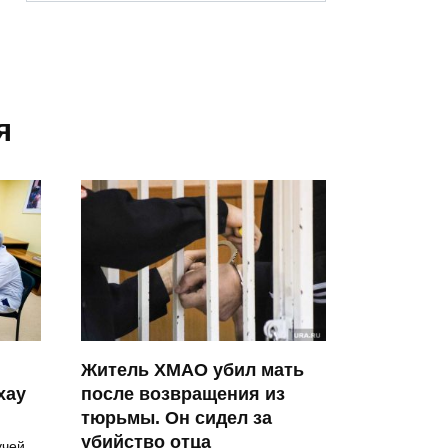
я
Житель ХМАО убил мать
хау
после возвращения из
тюрьмы. Он сидел за
убийство отца
учей