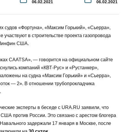
06.02.2021
06.02.2021
х судов «Фортуна», «Максим Горький», «Сьерра»,
е участвуют в строительстве проекта газопровода
 Минфин США.
ках CAATSA», — говорится на официальном сайте
оснулись компаний «КВТ-Рус» и «Рустанкер»,
 наложены на судна «Максим Горький» и «Сьерра»,
ток — 2». В отношении трубопрокладчика
.
ческие эксперты в беседе с URA.RU заявили, что
США против России. Это связано с арестом блогера
 Навального задержали 17 января в Москве, после
заключили на
30 суток
.