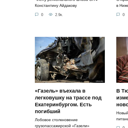
Константину Айдакову
в Ниж
0
2.9к.
0
«Газель» въехала в
В Т
легковушку на трассе под
изме
Екатеринбургом. Есть
нов
погибший
Новый
питан
Лобовое столкновение
грузопассажирской «Газели»
0