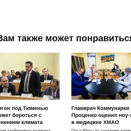
Вам также может понравитьс
игон под Тюменью
Главврач Коммунарки
жет бороться с
Проценко оценил ноу-
енением климата
в медицине ХМАО
тие карбонового полигона
Опыт Югры по созданию плав