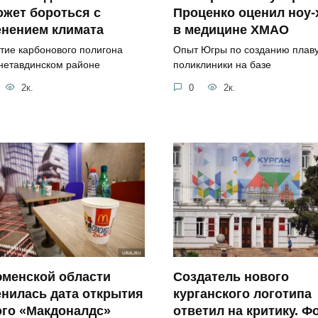
жет бороться с
Проценко оценил ноу-
енением климата
в медицине ХМАО
тие карбонового полигона
Опыт Югры по созданию плав
нетавдинском районе
поликлиники на базе
2к.
0
2к.
юменской области
Создатель нового
нилась дата открытия
курганского логотипа
ого «Макдоналдс»
ответил на критику. Ф