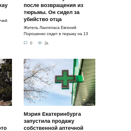
хау
после возвращения из
тюрьмы. Он сидел за
убийство отца
учей
Житель Лангепаса Евгений
Порошенко сядет в тюрьму на 13
0
2к.
Мэрия Екатеринбурга
запустила продажу
ото
собственной аптечной