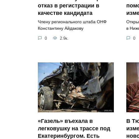
отказ в регистрации в
помо
качестве кандидата
изм
Члену регионального штаба ОНФ
Откры
Константину Айдакову
в Ниж
0
2.9к.
0
«Газель» въехала в
В Т
легковушку на трассе под
изме
Екатеринбургом. Есть
нов