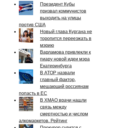
Президент Кубы
призвал коммунистов
выходить на улицы
против США
Новый глава Кургана не
торопится переезжать в
мэрию
Варламова привлекли к
пиару новой идеи мэра
Екатеринбурга
В АТОР назвали
главный фактор,
мешающий россиянам
попасть в ЕС
В ХМАО врачи нашли
связь между
смертностью и числом
алкомаркетов. Рейтинг
Прокурор судится с