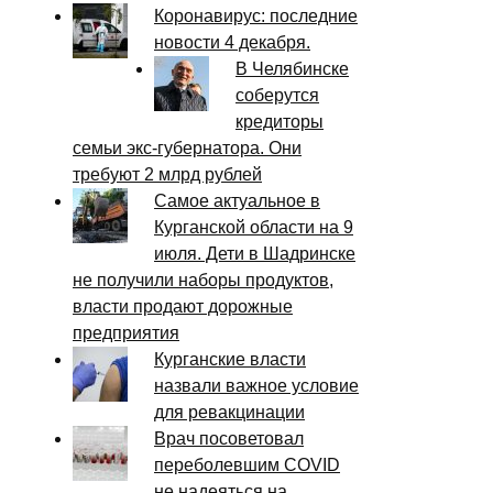
Коронавирус: последние
новости 4 декабря.
В Челябинске
соберутся
кредиторы
семьи экс-губернатора. Они
требуют 2 млрд рублей
Самое актуальное в
Курганской области на 9
июля. Дети в Шадринске
не получили наборы продуктов,
власти продают дорожные
предприятия
Курганские власти
назвали важное условие
для ревакцинации
Врач посоветовал
переболевшим COVID
не надеяться на