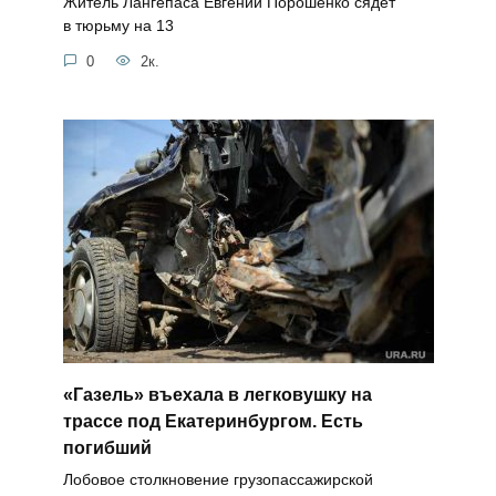
Житель Лангепаса Евгений Порошенко сядет
в тюрьму на 13
0
2к.
«Газель» въехала в легковушку на
трассе под Екатеринбургом. Есть
погибший
Лобовое столкновение грузопассажирской